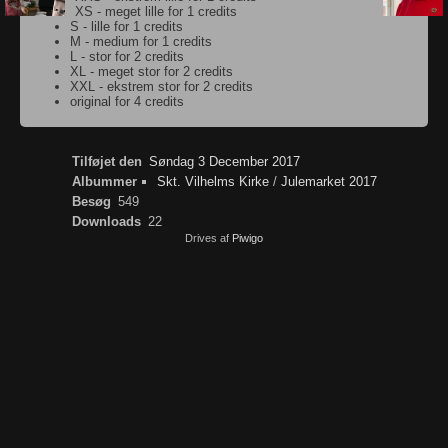
XS - meget lille for 1 credits
S - lille for 1 credits
M - medium for 1 credits
L - stor for 2 credits
XL - meget stor for 2 credits
XXL - ekstrem stor for 2 credits
original for 4 credits
Tilføjet den
Søndag 3 December 2017
Albummer
Skt. Vilhelms Kirke
/
Julemarket 2017
Besøg
549
Downloads
22
Drives af
Piwigo