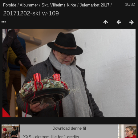
10/82
Forside
/
Albummer
/
Skt. Vilhelms Kirke
/
Julemarket 2017
/
20171202-skt w-109
Download denne fil
XXS - ekstrem lille for 1 credits