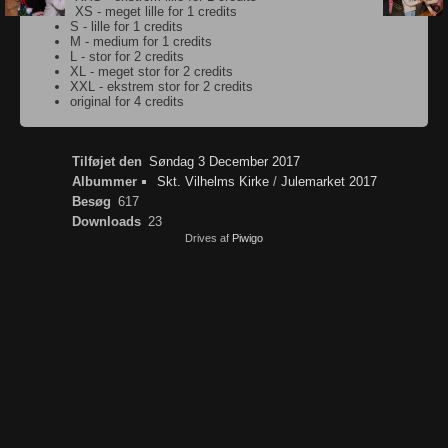
XS - meget lille for 1 credits
S - lille for 1 credits
M - medium for 1 credits
L - stor for 2 credits
XL - meget stor for 2 credits
XXL - ekstrem stor for 2 credits
original for 4 credits
Tilføjet den
Søndag 3 December 2017
Albummer
Skt. Vilhelms Kirke
/
Julemarket 2017
Besøg
617
Downloads
23
Drives af
Piwigo