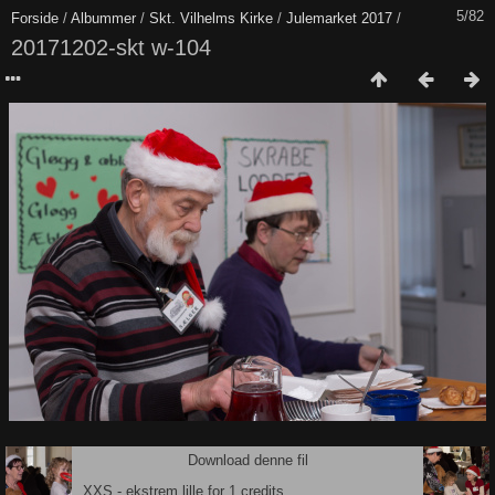
5/82
Forside
/
Albummer
/
Skt. Vilhelms Kirke
/
Julemarket 2017
/
20171202-skt w-104
Download denne fil
XXS - ekstrem lille for 1 credits