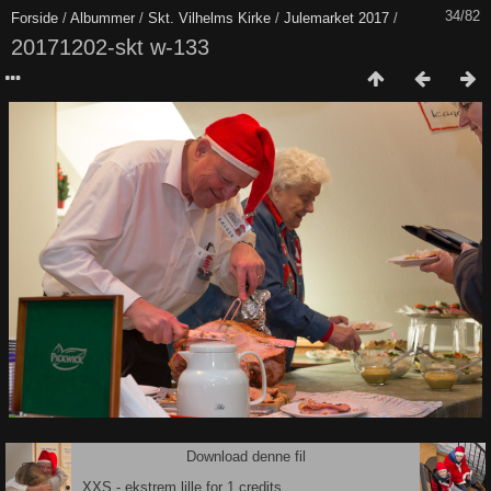
34/82
Forside
/
Albummer
/
Skt. Vilhelms Kirke
/
Julemarket 2017
/
20171202-skt w-133
Download denne fil
XXS - ekstrem lille for 1 credits