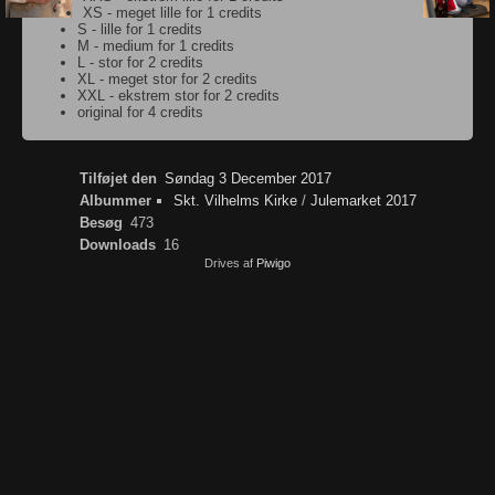
XS - meget lille for 1 credits
S - lille for 1 credits
M - medium for 1 credits
L - stor for 2 credits
XL - meget stor for 2 credits
XXL - ekstrem stor for 2 credits
original for 4 credits
Tilføjet den
Søndag 3 December 2017
Albummer
Skt. Vilhelms Kirke
/
Julemarket 2017
Besøg
473
Downloads
16
Drives af
Piwigo