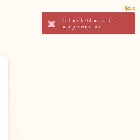
Hjælp
Du har ikke tilladelse til at
besøge denne side